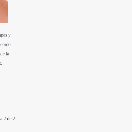
apas y
e como
 de la
s.
a 2 de 2